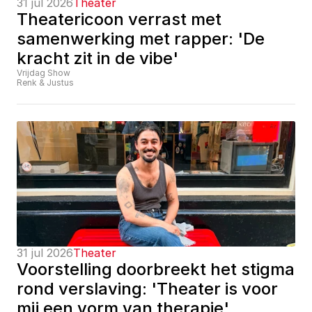
31 jul 2026
Theater
Theatericoon verrast met 
samenwerking met rapper: 'De 
kracht zit in de vibe'
Vrijdag Show
Renk & Justus
31 jul 2026
Theater
Voorstelling doorbreekt het stigma 
rond verslaving: 'Theater is voor 
mij een vorm van therapie'