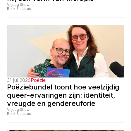
Vrijdag Show
Renk & Justus
31 jul 2026
Poëzie
Poëziebundel toont hoe veelzijdig 
queer-ervaringen zijn: identiteit, 
vreugde en gendereuforie
Vrijdag Show
Renk & Justus