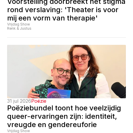
Voorstelling doorbreekt het stigma 
rond verslaving: 'Theater is voor 
mij een vorm van therapie'
Vrijdag Show
Renk & Justus
31 jul 2026
Poëzie
Poëziebundel toont hoe veelzijdig 
queer-ervaringen zijn: identiteit, 
vreugde en gendereuforie
Vrijdag Show