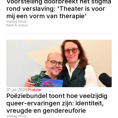
Voorstelling doorbreekt het stigma 
rond verslaving: 'Theater is voor 
mij een vorm van therapie'
Vrijdag Show
Renk & Justus
31 jul 2026
Poëzie
Poëziebundel toont hoe veelzijdig 
queer-ervaringen zijn: identiteit, 
vreugde en gendereuforie
Vrijdag Show