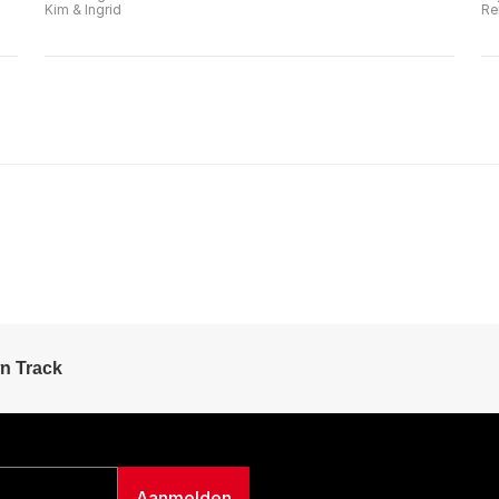
Kim & Ingrid
Re
n Track