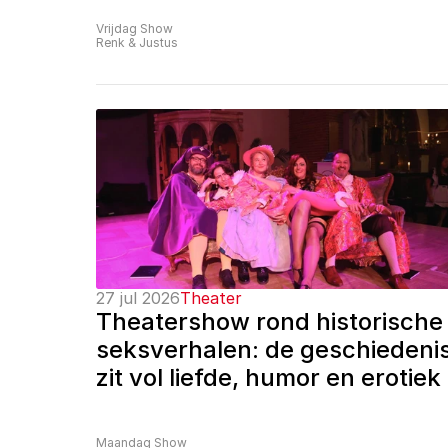
Vrijdag Show
Renk & Justus
27 jul 2026
Theater
Theatershow rond historische 
seksverhalen: de geschiedenis
zit vol liefde, humor en erotiek
Maandag Show