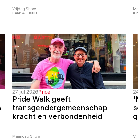
Vrijdag Show
Ma
Renk & Justus
Ki
27 jul 2026
Pride
24
Pride Walk geeft 
'
 
transgendergemeenschap 
s
kracht en verbondenheid
g
Maandag Show
Vr