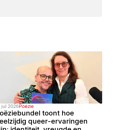
 jul 2026
Poëzie
oëziebundel toont hoe 
eelzijdig queer-ervaringen 
ijn: identiteit, vreugde en 