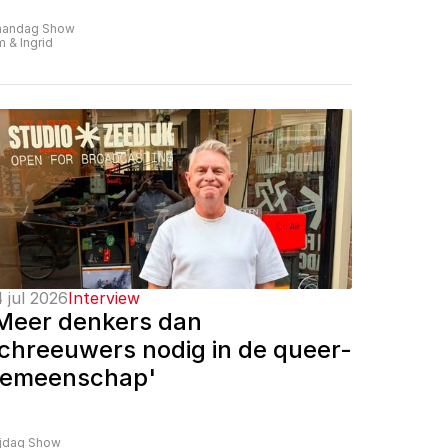
andag Show
m & Ingrid
 jul 2026
Interview
Meer denkers dan 
chreeuwers nodig in de queer-
emeenschap'
ijdag Show