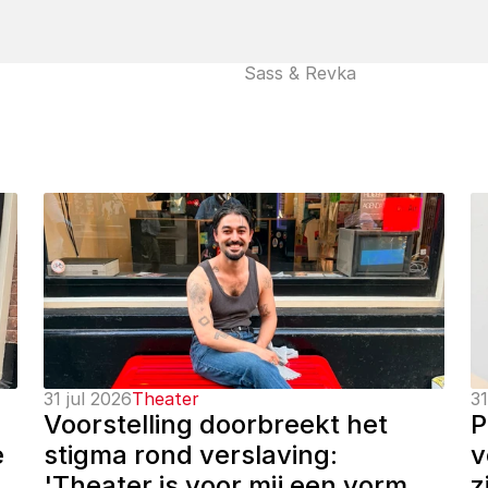
Sass & Revka
31 jul 2026
Theater
31
Voorstelling doorbreekt het 
P
 
stigma rond verslaving: 
v
'Theater is voor mij een vorm 
z