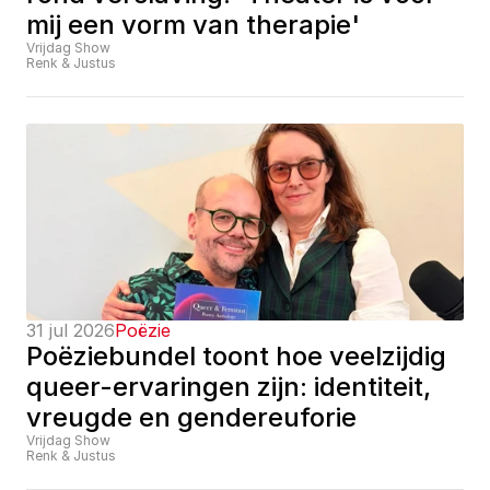
mij een vorm van therapie'
Vrijdag Show
Renk & Justus
31 jul 2026
Poëzie
Poëziebundel toont hoe veelzijdig 
queer-ervaringen zijn: identiteit, 
vreugde en gendereuforie
Vrijdag Show
Renk & Justus