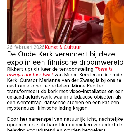
26 februari 2026
Kunst & Cultuur
De Oude Kerk verandert bij deze 
expo in een filmische droomwereld
Rikkert tipt dit keer de tentoonstelling 
There is 
always another twist
 van Minne Kersten in de Oude 
Kerk. Curator Marianna van der Zwaag is bij ons te 
gast om erover te vertellen. Minne Kersten 
transformeert de kerk met video-installaties en een 
gelaagd geluidswerk waarin alledaagse objecten als 
een wenteltrap, dansende stoelen en een kat een 
mysterieuze, filmische lading krijgen.
Door het samenspel van natuurlijk licht, nachtelijke 
opnames en zichtbare filmtechnieken verandert de 
beleving voortdurend en worden bezoekers 