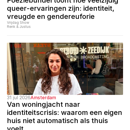
Poëziebundel toont hoe veelzijdig 
queer-ervaringen zijn: identiteit, 
vreugde en gendereuforie
Vrijdag Show
Renk & Justus
31 jul 2026
Amsterdam
Van woningjacht naar 
identiteitscrisis: waarom een eigen 
huis niet automatisch als thuis 
voelt