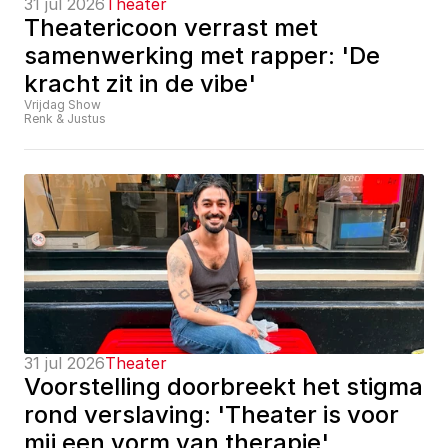
31 jul 2026
Theater
Theatericoon verrast met 
samenwerking met rapper: 'De 
kracht zit in de vibe'
Vrijdag Show
Renk & Justus
31 jul 2026
Theater
Voorstelling doorbreekt het stigma 
rond verslaving: 'Theater is voor 
mij een vorm van therapie'