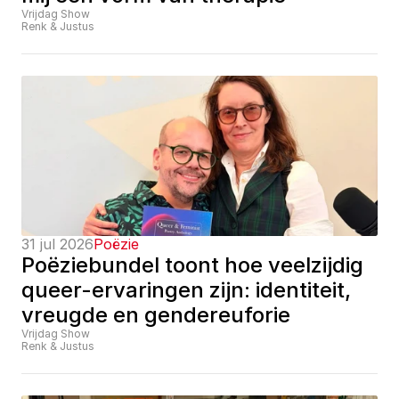
Vrijdag Show
Renk & Justus
31 jul 2026
Poëzie
Poëziebundel toont hoe veelzijdig 
queer-ervaringen zijn: identiteit, 
vreugde en gendereuforie
Vrijdag Show
Renk & Justus