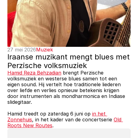
27 mei 2026
Muziek
Iraanse muzikant mengt blues met 
Perzische volksmuziek
Hamid Reza Behzadian
 brengt Perzische 
volksmuziek en westerse blues samen tot een 
eigen sound. Hij vertelt hoe traditionele liederen 
over liefde en verlies opnieuw betekenis krijgen 
door instrumenten als mondharmonica en Indiase 
slidegitaar.
Hamid treedt op zaterdag 6 juni op 
in het 
Zonnehuis
, in het kader van de concertserie 
Old 
Roots New Routes
.