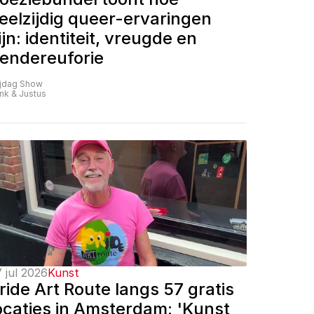
eelzijdig queer-ervaringen 
ijn: identiteit, vreugde en 
endereuforie
ijdag Show
nk & Justus
 jul 2026
Kunst
ride Art Route langs 57 gratis 
ocaties in Amsterdam: 'Kunst 