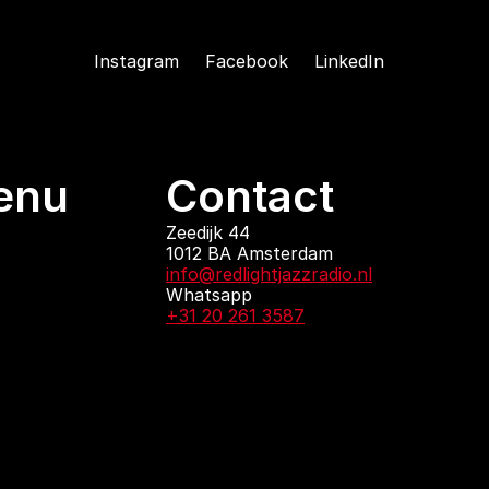
Instagram
Facebook
LinkedIn
enu
Contact
ndingen
Zeedijk 44
1012 BA Amsterdam
 zijn
info@redlightjazzradio.nl
agenda
Whatsapp
ct
+31 20 261 3587
KvK inschrijving
Redactiestatuut