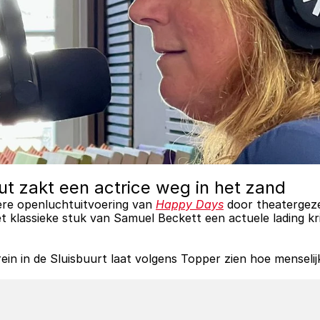
put zakt een actrice weg in het zand
ere openluchtuitvoering van 
Happy Days
 door theatergeze
 klassieke stuk van Samuel Beckett een actuele lading kri
n in de Sluisbuurt laat volgens Topper zien hoe menselijke