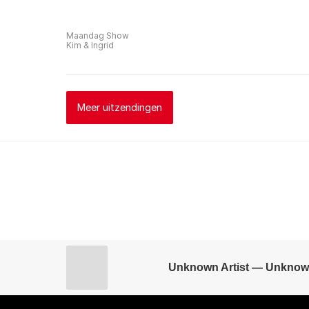
Maandag Show
Kim & Ingrid
Meer uitzendingen
Unknown Artist — Unknow