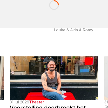
Louke & Aida & Romy
31 jul 2026
Theater
31
Voorstelling doorbreekt het 
P