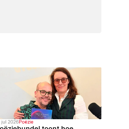
 jul 2026
Poëzie
oëziebundel toont hoe 