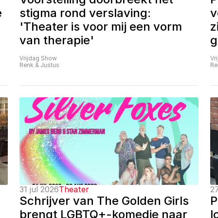
 
stigma rond verslaving: 
v
'Theater is voor mij een vorm 
z
van therapie'
g
Vrijdag Show
Vr
Renk & Justus
Re
31 jul 2026
Theater
27
Schrijver van The Golden Girls 
P
brengt LGBTQ+-komedie naar 
l