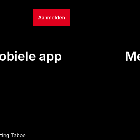
biele app
M
Uitze
Team
Wie we
Buurt
Conta
hting Taboe