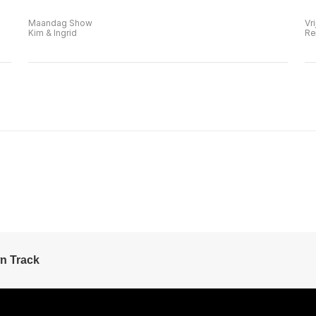
Maandag Show
Vr
Kim & Ingrid
Re
n Track