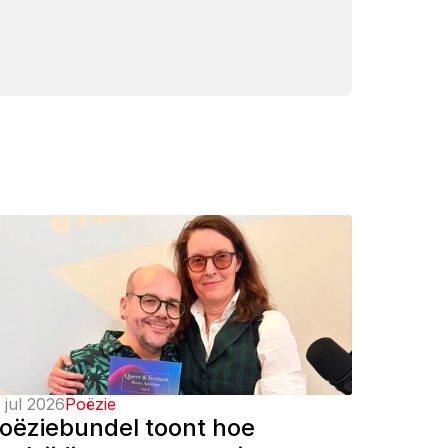
 jul 2026
Poëzie
oëziebundel toont hoe 