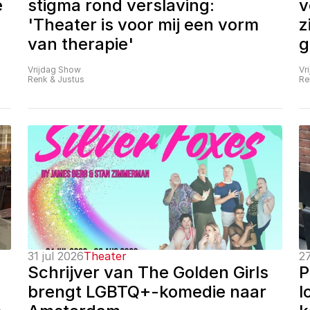
 
stigma rond verslaving: 
v
'Theater is voor mij een vorm 
z
van therapie'
g
Vrijdag Show
Vr
Renk & Justus
Re
31 jul 2026
Theater
27
Schrijver van The Golden Girls 
P
brengt LGBTQ+-komedie naar 
l