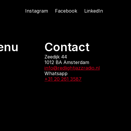
Instagram
Facebook
LinkedIn
enu
Contact
ndingen
Zeedijk 44
1012 BA Amsterdam
 zijn
info@redlightjazzradio.nl
agenda
Whatsapp
ct
+31 20 261 3587
KvK inschrijving
Redactiestatuut