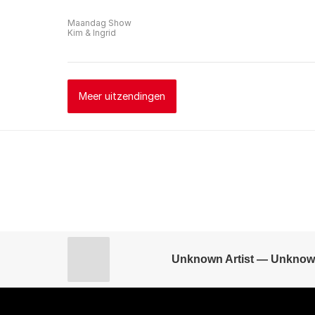
Maandag Show
Kim & Ingrid
Meer uitzendingen
Unknown Artist — Unknow