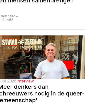
an mensen samenbrengen'
andag Show
m & Ingrid
 jul 2026
Interview
Meer denkers dan 
chreeuwers nodig in de queer-
emeenschap'