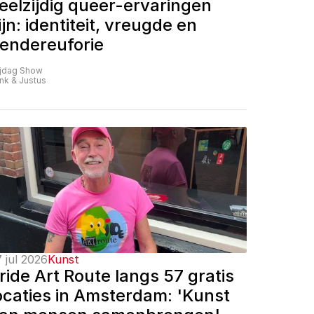
eelzijdig queer-ervaringen 
ijn: identiteit, vreugde en 
endereuforie
ijdag Show
nk & Justus
 jul 2026
Kunst
ride Art Route langs 57 gratis 
ocaties in Amsterdam: 'Kunst 