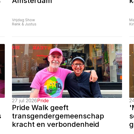
 
Amsterdam
k
Vrijdag Show
Ma
Renk & Justus
Ki
27 jul 2026
Pride
24
Pride Walk geeft 
'
 
transgendergemeenschap 
s
kracht en verbondenheid
g