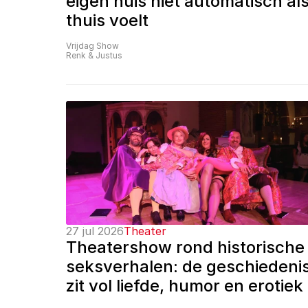
eigen huis niet automatisch als
thuis voelt
Vrijdag Show
Renk & Justus
27 jul 2026
Theater
Theatershow rond historische 
seksverhalen: de geschiedenis
zit vol liefde, humor en erotiek