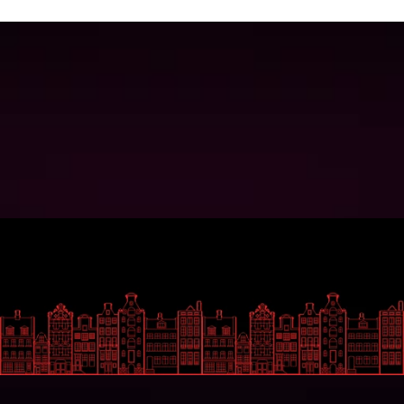
Play Now
Play Now
Wil je op de hoogte blijven?
Gemakkelijk
Social Media
Over ons
Facebook
Uitzendingen
Instagram
Gasten
LinkedIn
Contact
Contact
Zeedijk 44
1012BA Amsterdam