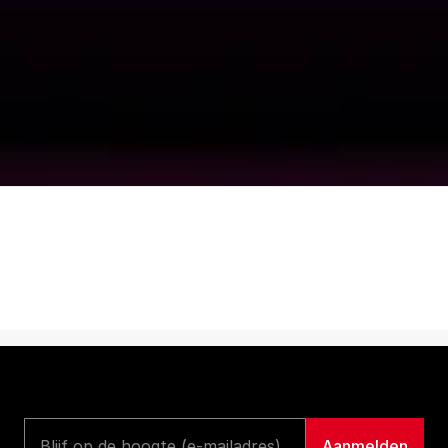
+31 20 261 3587
info@redlightjazzradio.nl
© 2025 Onder verantwoordelijkheid van Stichting 
Taboe
KvK inschrijving
Redactiestatuut
|