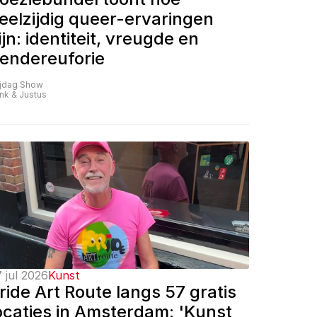
eelzijdig queer-ervaringen 
ijn: identiteit, vreugde en 
endereuforie
ijdag Show
nk & Justus
 jul 2026
Kunst
ride Art Route langs 57 gratis 
ocaties in Amsterdam: 'Kunst 