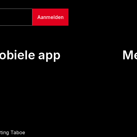
biele app
M
Uitze
Team
Wie we
Buurt
Conta
hting Taboe