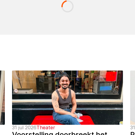
31 jul 2026
Theater
31
Voorstelling doorbreekt het 
P