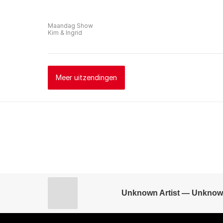
Maandag Show
Kim & Ingrid
Meer uitzendingen
Unknown Artist — Unknow