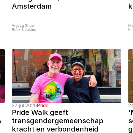
 
Amsterdam
k
Vrijdag Show
Ma
Renk & Justus
Ki
27 jul 2026
Pride
24
Pride Walk geeft 
'
 
transgendergemeenschap 
s
kracht en verbondenheid
g