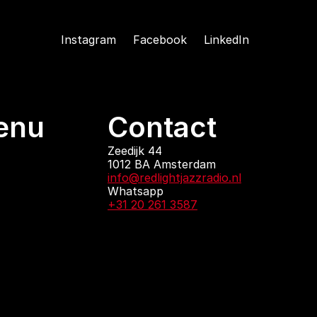
Instagram
Facebook
LinkedIn
enu
Contact
ndingen
Zeedijk 44
1012 BA Amsterdam
 zijn
info@redlightjazzradio.nl
agenda
Whatsapp
ct
+31 20 261 3587
KvK inschrijving
Redactiestatuut