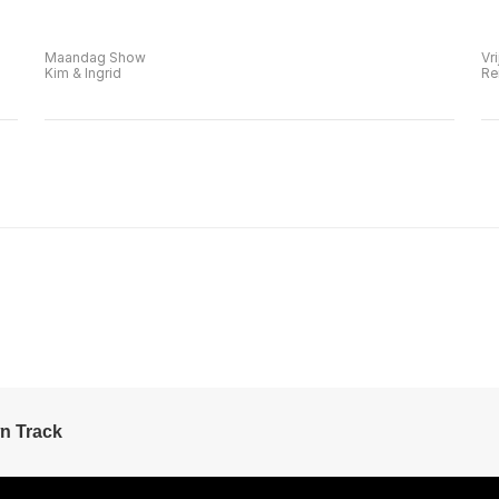
Maandag Show
Vr
Kim & Ingrid
Re
n Track