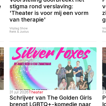
 
stigma rond verslaving: 
v
'Theater is voor mij een vorm 
z
van therapie'
g
Vrijdag Show
Vr
Renk & Justus
Re
31 jul 2026
Theater
27
Schrijver van The Golden Girls 
P
brengt LGBTQ+-komedie naar 
l