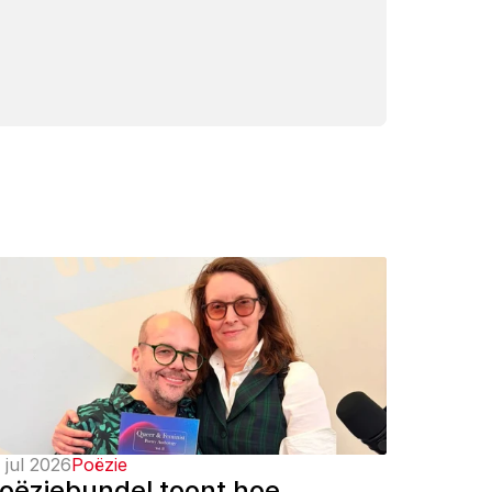
 jul 2026
Poëzie
oëziebundel toont hoe 