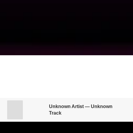
+31 20 261 3587
info@redlightjazzradio.nl
© 2025 Onder verantwoordelijkheid van Stichting 
Taboe
KvK inschrijving
Redactiestatuut
|
Unknown Artist — Unknown
Track