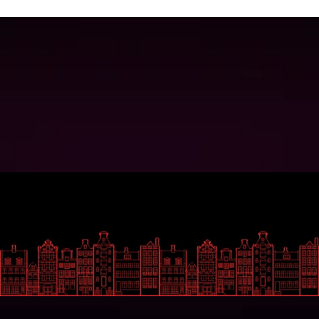
gendereuforie
Play Now
Play Now
Wil je op de hoogte blijven?
Gemakkelijk
Social Media
Over ons
Facebook
Uitzendingen
Instagram
Gasten
LinkedIn
Contact
Contact
Zeedijk 44
1012BA Amsterdam