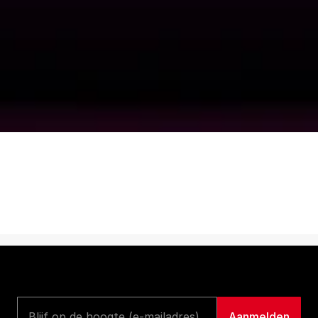
+31 20 261 3587
info@redlightjazzradio.nl
© 2025 Onder verantwoordelijkheid van Stichting 
Taboe
KvK inschrijving
Redactiestatuut
|