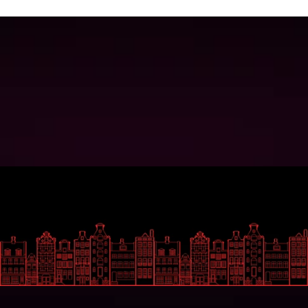
winkel'
Play Now
Play Now
Wil je op de hoogte blijven?
Gemakkelijk
Social Media
Over ons
Facebook
Uitzendingen
Instagram
Gasten
LinkedIn
Contact
Contact
Zeedijk 44
1012BA Amsterdam