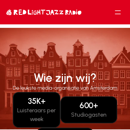
Wie zijn wij?
De leukste media-organisatie van Amsterdam
35K+
600+
Luisteraars per 
Studiogasten
week