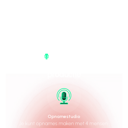
Opnamestudio
Volledig pakket voor podcast 
productie
Opnamestudio
Je kunt opnames maken met 4 mensen 