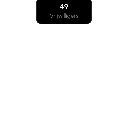
49
Vrijwilligers
Boeken
Maak podcasts, jingles, voice-
overs en commercials