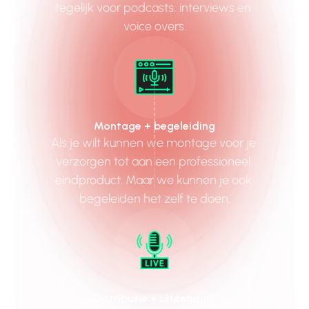
tegelijk voor podcasts, interviews en 
voice overs.
Montage + begeleiding
Als je wilt kunnen we montage voor je 
verzorgen tot aan een professioneel 
eindproduct. Maar we kunnen je ook 
begeleiden het zelf te doen.
Distributie + uitzending