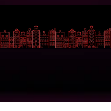
Gemakkelijk
Social Media
Over ons
Facebook
Uitzendingen
Instagram
Gasten
LinkedIn
Contact
Contact
Zeedijk 44
1012BA Amsterdam
+31 20 261 3587
info@redlightjazzradio.nl
© 2025 Onder verantwoordelijkheid van Stichting 
Taboe
KvK inschrijving
Redactiestatuut
|