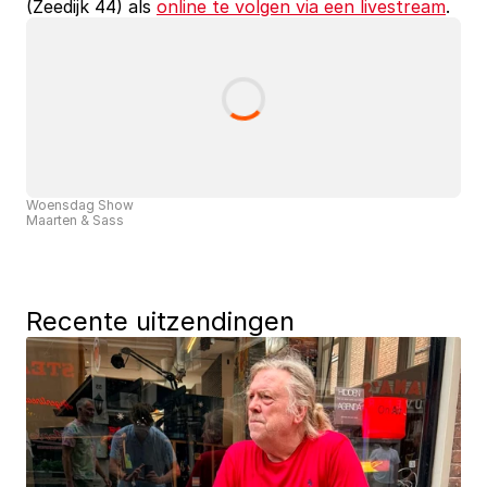
(Zeedijk 44) als 
online te volgen via een livestream
.
Woensdag Show
Maarten & Sass
Recente uitzendingen