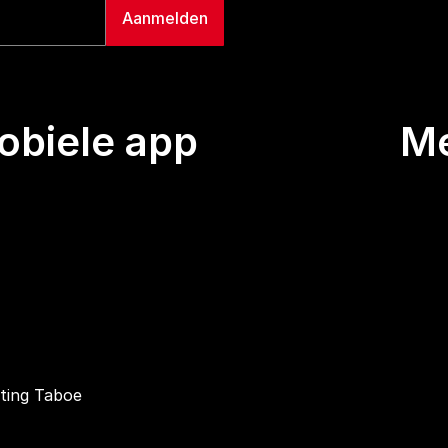
biele app
M
Uitze
Team
Wie we
Buurt
Conta
hting Taboe