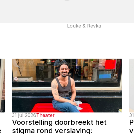
Louke & Revka
31 jul 2026
Theater
31
Voorstelling doorbreekt het 
P
 
stigma rond verslaving: 
v