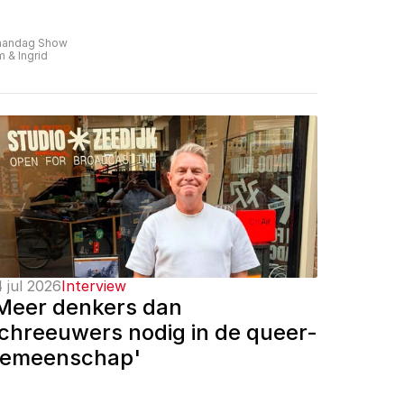
andag Show
m & Ingrid
 jul 2026
Interview
Meer denkers dan 
chreeuwers nodig in de queer-
emeenschap'