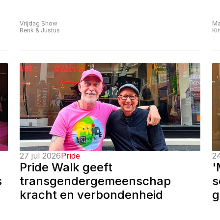
Vrijdag Show
Ma
Renk & Justus
Ki
27 jul 2026
Pride
24
Pride Walk geeft 
'
 
transgendergemeenschap 
s
kracht en verbondenheid
g