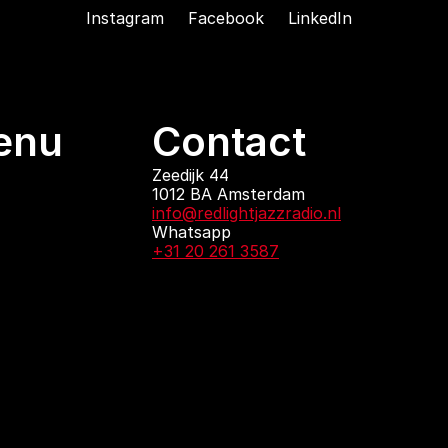
Instagram
Facebook
LinkedIn
enu
Contact
ndingen
Zeedijk 44
1012 BA Amsterdam
 zijn
info@redlightjazzradio.nl
agenda
Whatsapp
ct
+31 20 261 3587
KvK inschrijving
Redactiestatuut