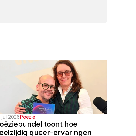
 jul 2026
Poëzie
oëziebundel toont hoe 
eelzijdig queer-ervaringen 