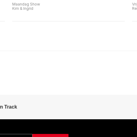
Maandag Show
Vr
Kim & Ingrid
Re
n Track