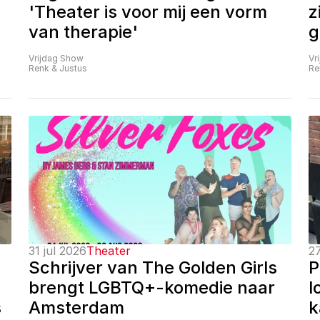
'Theater is voor mij een vorm 
z
van therapie'
g
Vrijdag Show
Vr
Renk & Justus
Re
31 jul 2026
Theater
27
Schrijver van The Golden Girls 
P
brengt LGBTQ+-komedie naar 
l
 
Amsterdam
k