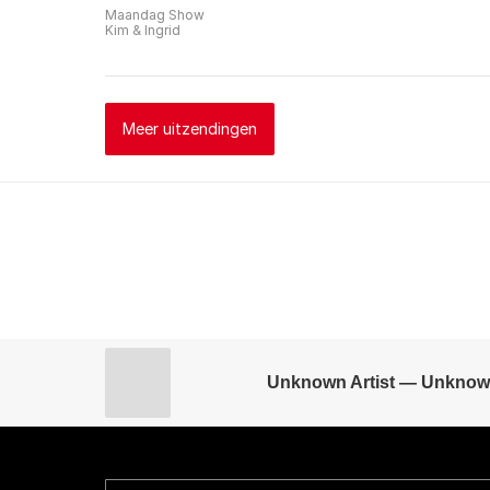
Maandag Show
Kim & Ingrid
Meer uitzendingen
Unknown Artist — Unknow