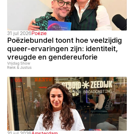
31 jul 2026
Poëzie
Poëziebundel toont hoe veelzijdig 
queer-ervaringen zijn: identiteit, 
vreugde en gendereuforie
Vrijdag Show
Renk & Justus
31 jul 2026
Amsterdam