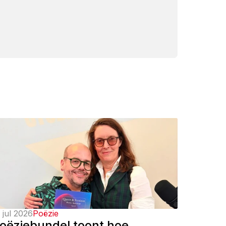
 jul 2026
Poëzie
oëziebundel toont hoe 