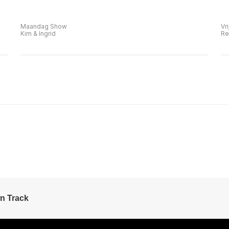
Maandag Show
Vr
Kim & Ingrid
Re
n Track