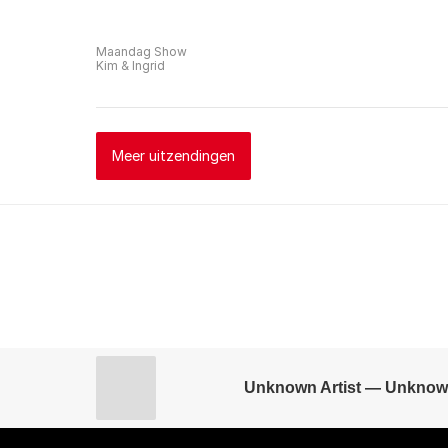
Maandag Show
Kim & Ingrid
Meer uitzendingen
Unknown Artist — Unknow