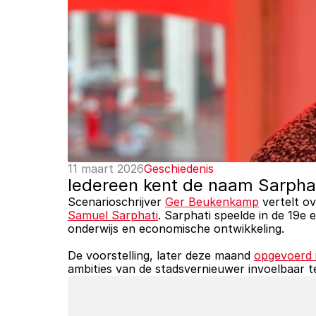
11 maart 2026
Geschiedenis
Iedereen kent de naam Sarphat
Scenarioschrijver 
Ger Beukenkamp
 vertelt ov
Samuel Sarphati
. Sarphati speelde in de 19e 
onderwijs en economische ontwikkeling. 
De voorstelling, later deze maand 
opgevoerd 
ambities van de stadsvernieuwer invoelbaar 