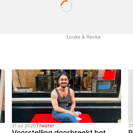
Louke & Revka
31 jul 2026
Theater
31
Voorstelling doorbreekt het 
P