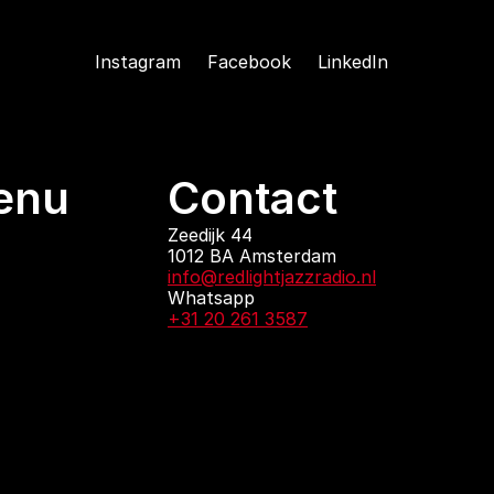
Instagram
Facebook
LinkedIn
enu
Contact
ndingen
Zeedijk 44
1012 BA Amsterdam
 zijn
info@redlightjazzradio.nl
agenda
Whatsapp
ct
+31 20 261 3587
KvK inschrijving
Redactiestatuut