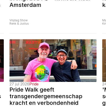
 
Amsterdam
k
Vrijdag Show
Ma
Renk & Justus
Ki
27 jul 2026
Pride
24
Pride Walk geeft 
'
 
transgendergemeenschap 
s
kracht en verbondenheid
g