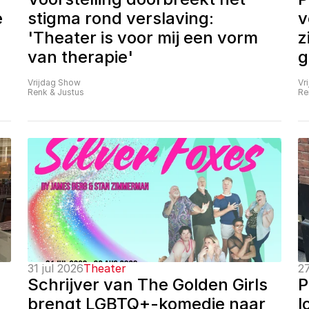
 
stigma rond verslaving: 
v
'Theater is voor mij een vorm 
z
van therapie'
g
Vrijdag Show
Vr
Renk & Justus
Re
31 jul 2026
Theater
27
Schrijver van The Golden Girls 
P
brengt LGBTQ+-komedie naar 
l