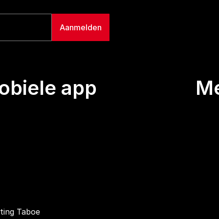
biele app
M
Uitze
Team
Wie we
Buurt
Conta
hting Taboe