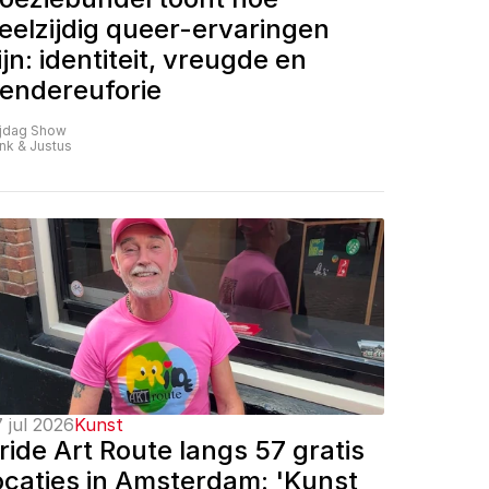
eelzijdig queer-ervaringen 
ijn: identiteit, vreugde en 
endereuforie
ijdag Show
nk & Justus
 jul 2026
Kunst
ride Art Route langs 57 gratis 
ocaties in Amsterdam: 'Kunst 