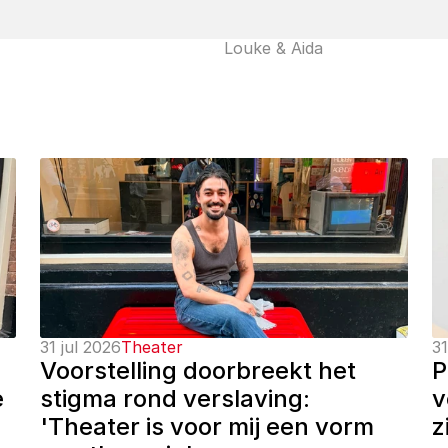
Louke & Aida
31 jul 2026
Theater
31
Voorstelling doorbreekt het 
P
 
stigma rond verslaving: 
v
'Theater is voor mij een vorm 
z