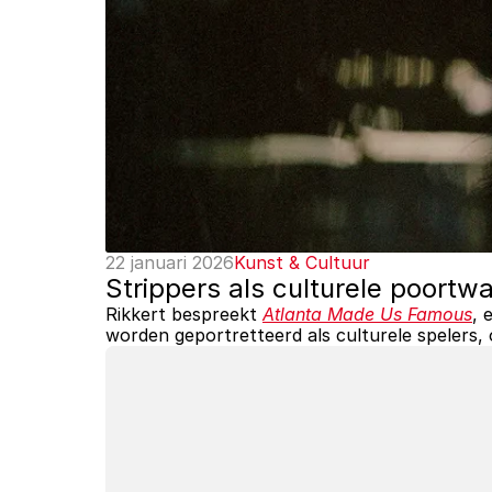
22 januari 2026
Kunst & Cultuur
Strippers als culturele poortwa
Rikkert bespreekt 
Atlanta Made Us Famous
, 
worden geportretteerd als culturele spelers