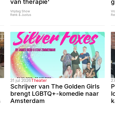
van therapie'
g
Vrijdag Show
Vr
Renk & Justus
Re
31 jul 2026
Theater
27
Schrijver van The Golden Girls 
P
brengt LGBTQ+-komedie naar 
l
 
Amsterdam
k