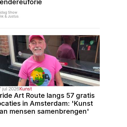
endereuforie
ijdag Show
nk & Justus
 jul 2026
Kunst
ride Art Route langs 57 gratis 
ocaties in Amsterdam: 'Kunst 
an mensen samenbrengen'