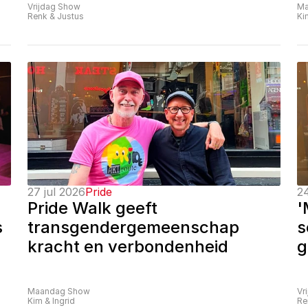
Vrijdag Show
Ma
Renk & Justus
Ki
27 jul 2026
Pride
24
Pride Walk geeft 
'
 
transgendergemeenschap 
s
kracht en verbondenheid
g
Maandag Show
Vr
Kim & Ingrid
Re