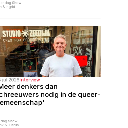
andag Show
m & Ingrid
 jul 2026
Interview
Meer denkers dan 
chreeuwers nodig in de queer-
emeenschap'
ijdag Show
nk & Justus