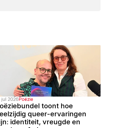
 jul 2026
Poëzie
oëziebundel toont hoe 
eelzijdig queer-ervaringen 
ijn: identiteit, vreugde en 