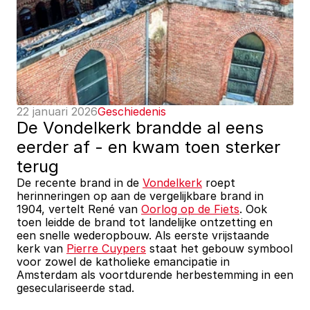
22 januari 2026
Geschiedenis
De Vondelkerk brandde al eens 
eerder af - en kwam toen sterker 
terug
De recente brand in de 
Vondelkerk
 roept 
herinneringen op aan de vergelijkbare brand in 
1904, vertelt René van 
Oorlog op de Fiets
. Ook 
toen leidde de brand tot landelijke ontzetting en 
een snelle wederopbouw. Als eerste vrijstaande 
kerk van 
Pierre Cuypers
 staat het gebouw symbool 
voor zowel de katholieke emancipatie in 
Amsterdam als voortdurende herbestemming in een 
geseculariseerde stad. 