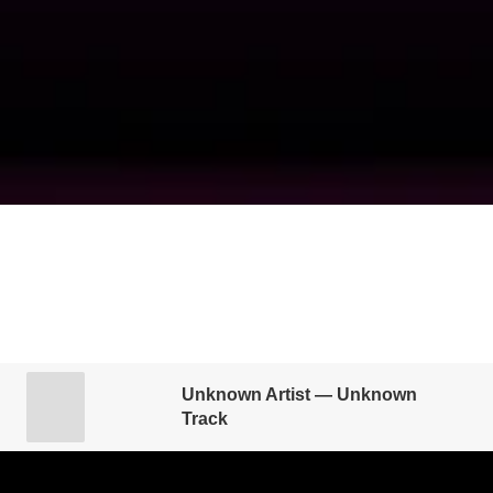
+31 20 261 3587
info@redlightjazzradio.nl
© 2025 Onder verantwoordelijkheid van Stichting 
Taboe
KvK inschrijving
Redactiestatuut
|
Unknown Artist — Unknown
Track