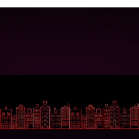
gendereuforie
Play Now
Play Now
Wil je op de hoogte blijven?
Gemakkelijk
Social Media
Over ons
Facebook
Uitzendingen
Instagram
Gasten
LinkedIn
Contact
Contact
Zeedijk 44
1012BA Amsterdam