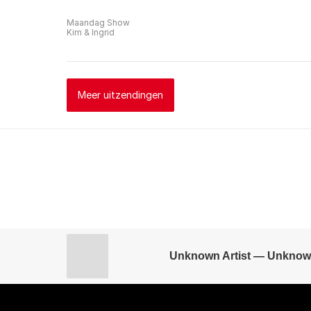
Maandag Show
Kim & Ingrid
Meer uitzendingen
Unknown Artist — Unknow