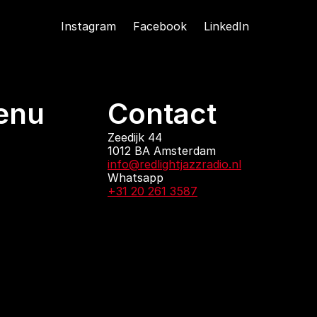
Instagram
Facebook
LinkedIn
enu
Contact
ndingen
Zeedijk 44
1012 BA Amsterdam
 zijn
info@redlightjazzradio.nl
agenda
Whatsapp
ct
+31 20 261 3587
KvK inschrijving
Redactiestatuut