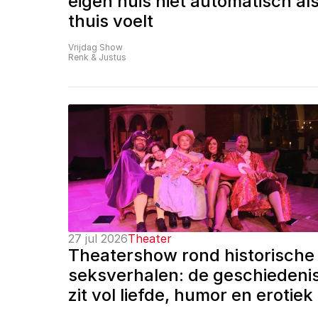
eigen huis niet automatisch als
thuis voelt
Vrijdag Show
Renk & Justus
27 jul 2026
Theater
Theatershow rond historische 
seksverhalen: de geschiedenis
zit vol liefde, humor en erotiek