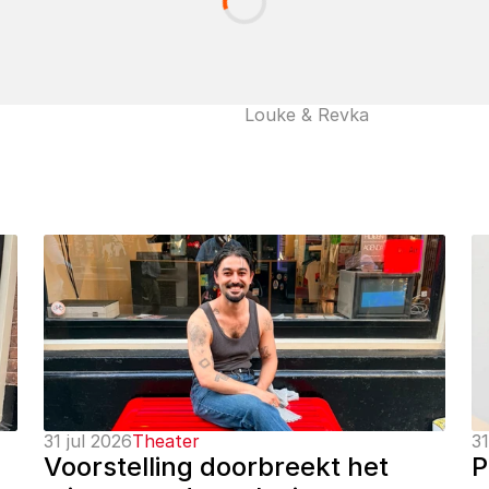
Louke & Revka
31 jul 2026
Theater
31
Voorstelling doorbreekt het 
P