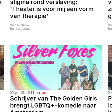
 
stigma rond verslaving: 
v
'Theater is voor mij een vorm 
z
van therapie'
g
Vrijdag Show
Vr
Renk & Justus
Re
31 jul 2026
Theater
27
Schrijver van The Golden Girls 
P
brengt LGBTQ+-komedie naar 
l