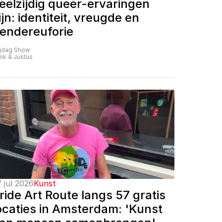
eelzijdig queer-ervaringen 
ijn: identiteit, vreugde en 
endereuforie
ijdag Show
nk & Justus
 jul 2026
Kunst
ride Art Route langs 57 gratis 
ocaties in Amsterdam: 'Kunst 