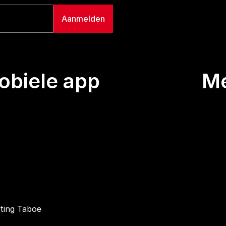
biele app
M
Uitze
Team
Wie we
Buurt
Conta
hting Taboe