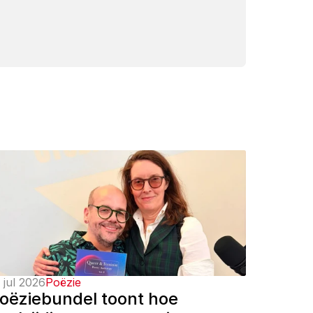
 jul 2026
Poëzie
oëziebundel toont hoe 