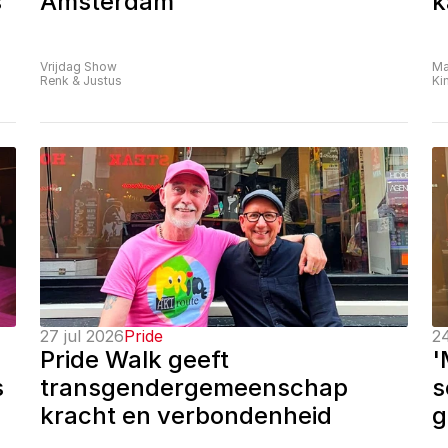
 
Amsterdam
k
Vrijdag Show
Ma
Renk & Justus
Ki
27 jul 2026
Pride
24
Pride Walk geeft 
'
 
transgendergemeenschap 
s
kracht en verbondenheid
g