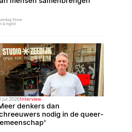
an mensen samenbrengen'
andag Show
m & Ingrid
 jul 2026
Interview
Meer denkers dan 
chreeuwers nodig in de queer-
emeenschap'