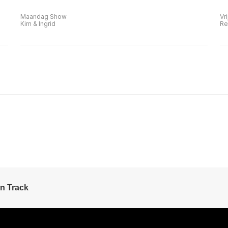
Maandag Show
Vr
Kim & Ingrid
Re
n Track