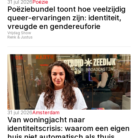
31 jul 2026
Poëzie
Poëziebundel toont hoe veelzijdig 
queer-ervaringen zijn: identiteit, 
vreugde en gendereuforie
Vrijdag Show
Renk & Justus
31 jul 2026
Amsterdam
Van woningjacht naar 
identiteitscrisis: waarom een eigen 
huis niet automatisch als thuis 