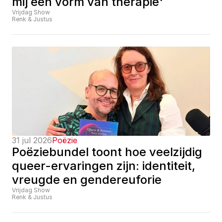
mij een vorm van therapie'
Vrijdag Show
Renk & Justus
31 jul 2026
Poëzie
Poëziebundel toont hoe veelzijdig 
queer-ervaringen zijn: identiteit, 
vreugde en gendereuforie
Vrijdag Show
Renk & Justus