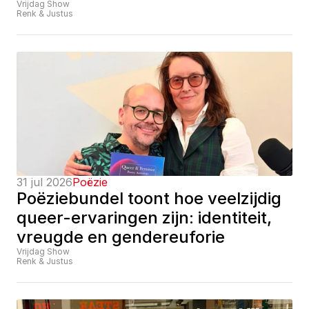
Vrijdag Show
Renk & Justus
31 jul 2026
Poëzie
Poëziebundel toont hoe veelzijdig 
queer-ervaringen zijn: identiteit, 
vreugde en gendereuforie
Vrijdag Show
Renk & Justus