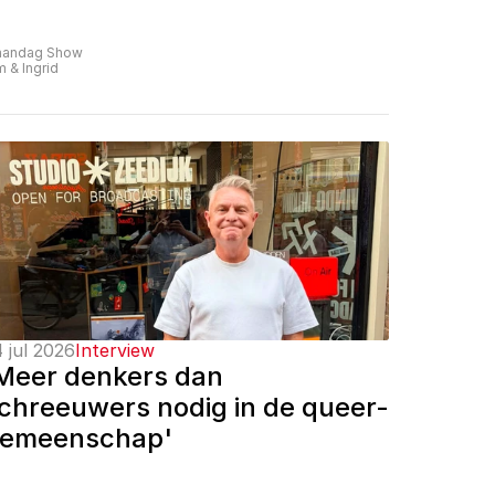
andag Show
m & Ingrid
 jul 2026
Interview
Meer denkers dan 
chreeuwers nodig in de queer-
emeenschap'