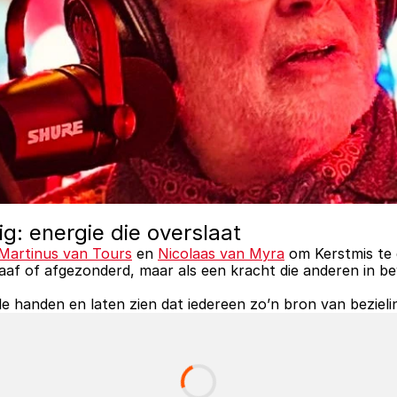
g: energie die overslaat
Martinus van Tours
 en 
Nicolaas van Myra
 om Kerstmis te 
 braaf of afgezonderd, maar als een kracht die anderen in 
e handen en laten zien dat iedereen zo’n bron van bezielin