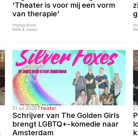
'Theater is voor mij een vorm 
z
van therapie'
g
Vrijdag Show
Vr
Renk & Justus
Re
31 jul 2026
Theater
27
Schrijver van The Golden Girls 
P
brengt LGBTQ+-komedie naar 
l
 
Amsterdam
k