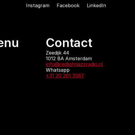
Instagram
Facebook
LinkedIn
enu
Contact
ndingen
Zeedijk 44
1012 BA Amsterdam
 zijn
info@redlightjazzradio.nl
agenda
Whatsapp
ct
+31 20 261 3587
KvK inschrijving
Redactiestatuut