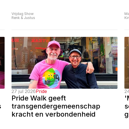
Vrijdag Show
Ma
Renk & Justus
Ki
27 jul 2026
Pride
24
Pride Walk geeft 
'
 
transgendergemeenschap 
s
kracht en verbondenheid
g