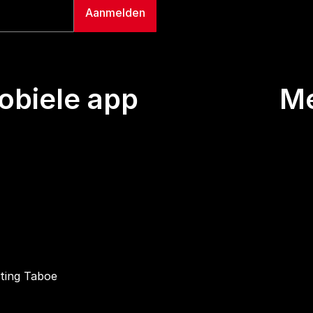
biele app
M
Uitze
Team
Wie we
Buurt
Conta
hting Taboe