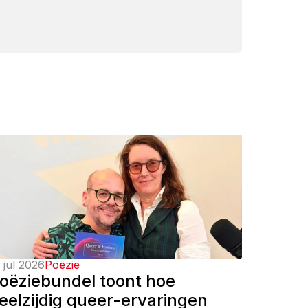
 jul 2026
Poëzie
oëziebundel toont hoe 
eelzijdig queer-ervaringen 