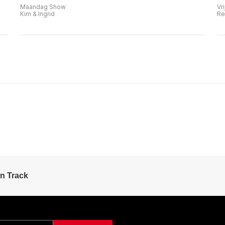
Maandag Show
Vr
Kim & Ingrid
Re
n Track