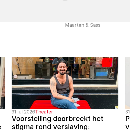
Maarten & Sass
31 jul 2026
Theater
31
Voorstelling doorbreekt het 
P
 
stigma rond verslaving: 
v