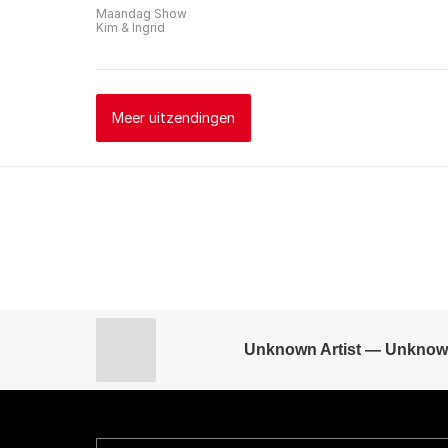
Maandag Show
Kim & Ingrid
Meer uitzendingen
Unknown Artist — Unknow