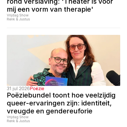
rond verslaving: 'Theater is voor 
mij een vorm van therapie'
Vrijdag Show
Renk & Justus
31 jul 2026
Poëzie
Poëziebundel toont hoe veelzijdig 
queer-ervaringen zijn: identiteit, 
vreugde en gendereuforie
Vrijdag Show
Renk & Justus