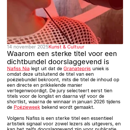
14 november 2025
Kunst & Cultuur
Waarom een sterke titel voor een 
dichtbundel doorslaggevend is
Nafiss Nia
 legt uit dat de 
Granateprijs
 uniek is 
omdat deze uitsluitend de titel van een 
poëziebundel bekroont, mits die titel de inhoud op 
een directe en prikkelende manier 
vertegenwoordigt. De jury selecteert eerst tien 
titels voor de longlist en daarna vijf voor de 
shortlist, waarna de winnaar in januari 2026 tijdens 
de 
Poëzieweek
 bekend wordt gemaakt. 
Volgens Nafiss is een sterke titel een essentieel 
artistiek signaal voor zowel lezers als uitgevers, en 
kan het zelfs doorslaggevend zijn voor publicatie.