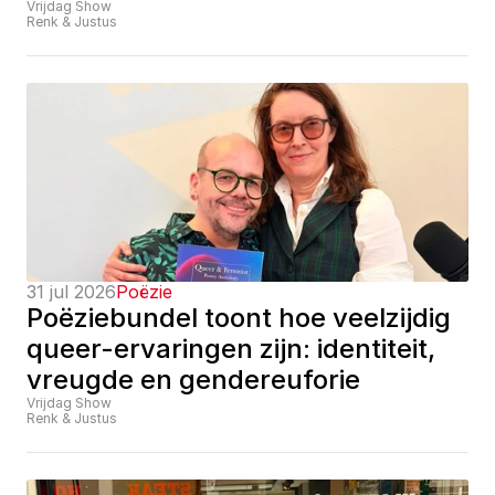
Vrijdag Show
Renk & Justus
31 jul 2026
Poëzie
Poëziebundel toont hoe veelzijdig 
queer-ervaringen zijn: identiteit, 
vreugde en gendereuforie
Vrijdag Show
Renk & Justus