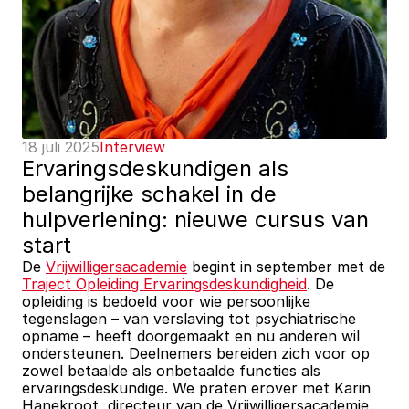
18 juli 2025
Interview
Ervaringsdeskundigen als 
belangrijke schakel in de 
hulpverlening: nieuwe cursus van 
start
De 
Vrijwilligersacademie
 begint in september met de 
Traject Opleiding Ervaringsdeskundigheid
. De 
opleiding is bedoeld voor wie persoonlijke 
tegenslagen – van verslaving tot psychiatrische 
opname – heeft doorgemaakt en nu anderen wil 
ondersteunen. Deelnemers bereiden zich voor op 
zowel betaalde als onbetaalde functies als 
ervaringsdeskundige. We praten erover met Karin 
Hanekroot, directeur van de Vrijwilligersacademie.