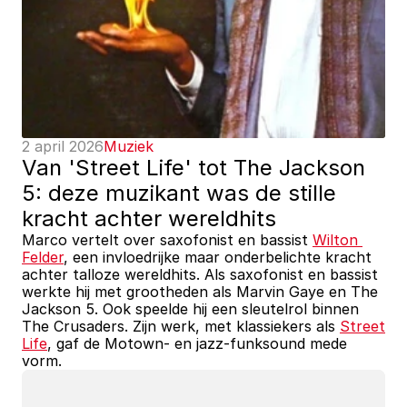
2 april 2026
Muziek
Van 'Street Life' tot The Jackson 
5: deze muzikant was de stille 
kracht achter wereldhits
Marco vertelt over saxofonist en bassist 
Wilton 
Felder
, een invloedrijke maar onderbelichte kracht 
achter talloze wereldhits. Als saxofonist en bassist 
werkte hij met grootheden als Marvin Gaye en The 
Jackson 5. Ook speelde hij een sleutelrol binnen 
The Crusaders. Zijn werk, met klassiekers als 
Street 
Life
, gaf de Motown- en jazz-funksound mede 
vorm.