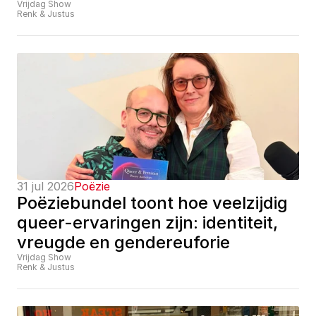
Vrijdag Show
Renk & Justus
31 jul 2026
Poëzie
Poëziebundel toont hoe veelzijdig 
queer-ervaringen zijn: identiteit, 
vreugde en gendereuforie
Vrijdag Show
Renk & Justus