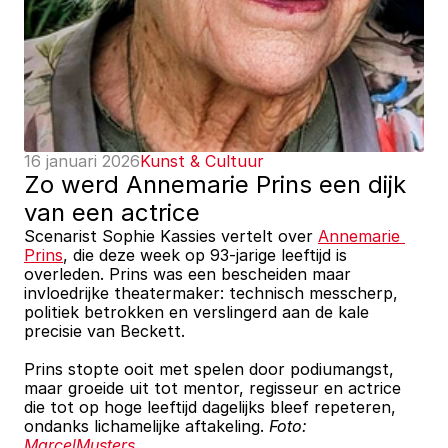
16 januari 2026
Kunst & Cultuur
Zo werd Annemarie Prins een dijk 
van een actrice
Scenarist Sophie Kassies vertelt over 
Annemarie 
Prins
, die deze week op 93-jarige leeftijd is 
overleden. Prins was een bescheiden maar 
invloedrijke theatermaker: technisch messcherp, 
politiek betrokken en verslingerd aan de kale 
precisie van Beckett.
Prins stopte ooit met spelen door podiumangst, 
maar groeide uit tot mentor, regisseur en actrice 
die tot op hoge leeftijd dagelijks bleef repeteren, 
ondanks lichamelijke aftakeling. 
Foto: 
MarcelMusters.