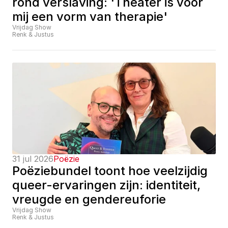
rond verslaving: 'Theater is voor 
mij een vorm van therapie'
Vrijdag Show
Renk & Justus
31 jul 2026
Poëzie
Poëziebundel toont hoe veelzijdig 
queer-ervaringen zijn: identiteit, 
vreugde en gendereuforie
Vrijdag Show
Renk & Justus