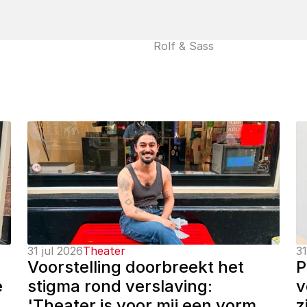
Rolf & Sass
31 jul 2026
Theater
31
Voorstelling doorbreekt het 
P
 
stigma rond verslaving: 
v
'Theater is voor mij een vorm 
z