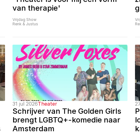
van therapie'
g
Vrijdag Show
Vr
Renk & Justus
Re
31 jul 2026
Theater
27
Schrijver van The Golden Girls 
P
brengt LGBTQ+-komedie naar 
l
 
Amsterdam
k