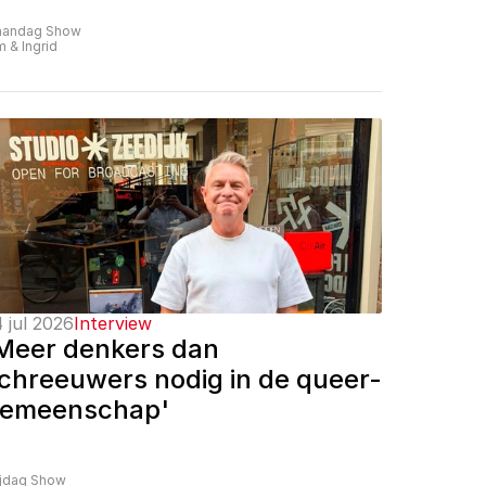
andag Show
m & Ingrid
 jul 2026
Interview
Meer denkers dan 
chreeuwers nodig in de queer-
emeenschap'
ijdag Show