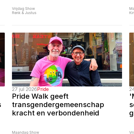
Vrijdag Show
Ma
Renk & Justus
Ki
27 jul 2026
Pride
24
Pride Walk geeft 
'
 
transgendergemeenschap 
s
kracht en verbondenheid
g
Maandag Show
Vr