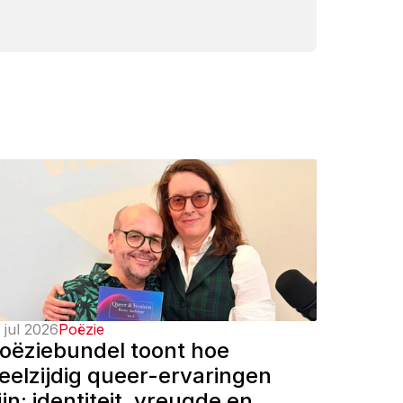
 jul 2026
Poëzie
oëziebundel toont hoe 
eelzijdig queer-ervaringen 
ijn: identiteit, vreugde en 