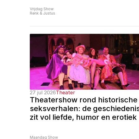
Vrijdag Show
Renk & Justus
27 jul 2026
Theater
Theatershow rond historische 
seksverhalen: de geschiedenis
zit vol liefde, humor en erotiek
Maandag Show