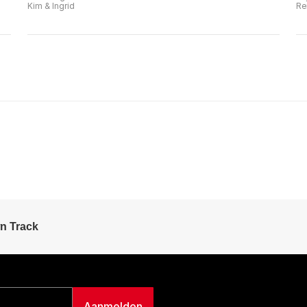
Kim & Ingrid
Re
n Track