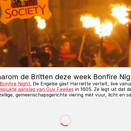
aarom de Britten deze week Bonfire Nig
Bonfire Night.
 De Engelse gast Harriette vertelt, live vanuit
mislukte aanslag van Guy Fawkes
 in 1605. Ze legt uit dat d
ellige, gemeenschapsgerichte viering met vuur, licht en sa