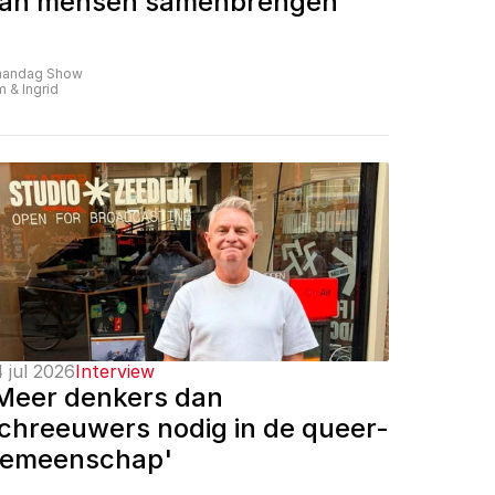
an mensen samenbrengen'
andag Show
m & Ingrid
 jul 2026
Interview
Meer denkers dan 
chreeuwers nodig in de queer-
emeenschap'