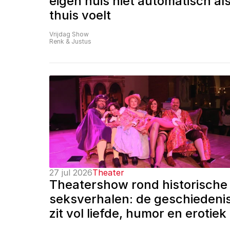
eigen huis niet automatisch als
thuis voelt
Vrijdag Show
Renk & Justus
27 jul 2026
Theater
Theatershow rond historische 
seksverhalen: de geschiedenis
zit vol liefde, humor en erotiek