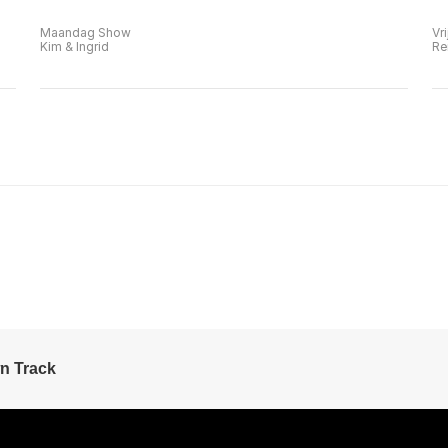
Maandag Show
Vr
Kim & Ingrid
Re
n Track