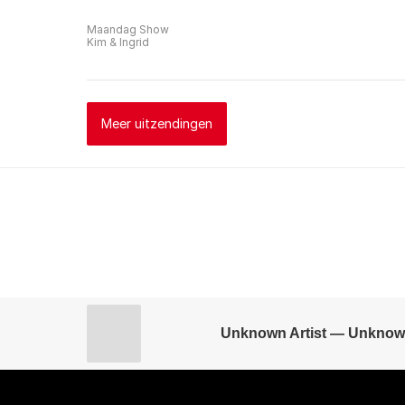
Maandag Show
Kim & Ingrid
Meer uitzendingen
Unknown Artist — Unknow