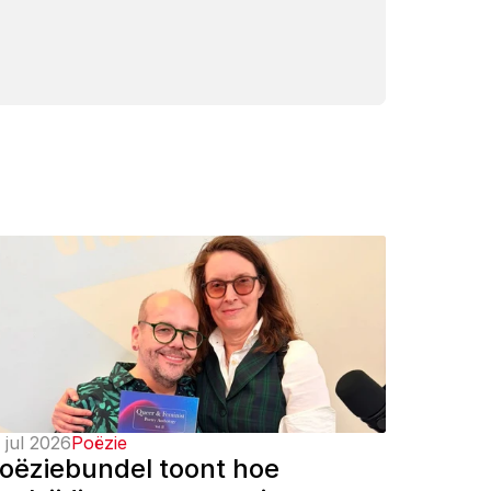
 jul 2026
Poëzie
oëziebundel toont hoe 