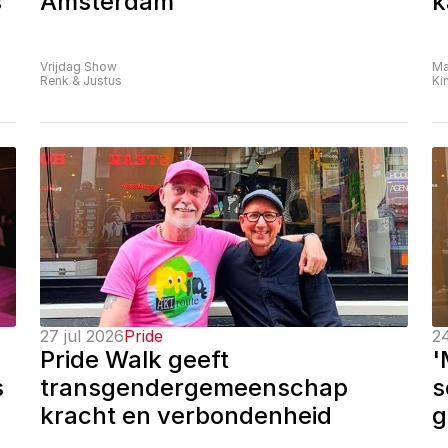
 
Amsterdam
k
Vrijdag Show
Ma
Renk & Justus
Ki
27 jul 2026
Pride
24
Pride Walk geeft 
'
 
transgendergemeenschap 
s
kracht en verbondenheid
g