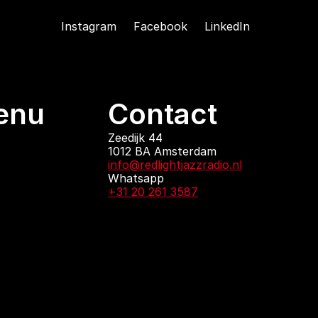
Instagram
Facebook
LinkedIn
enu
Contact
ndingen
Zeedijk 44
1012 BA Amsterdam
 zijn
info@redlightjazzradio.nl
agenda
Whatsapp
ct
+31 20 261 3587
KvK inschrijving
Redactiestatuut