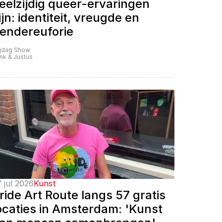
eelzijdig queer-ervaringen 
ijn: identiteit, vreugde en 
endereuforie
ijdag Show
nk & Justus
 jul 2026
Kunst
ride Art Route langs 57 gratis 
ocaties in Amsterdam: 'Kunst 