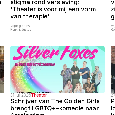
 
stigma rond verslaving: 
v
'Theater is voor mij een vorm 
z
van therapie'
g
Vrijdag Show
Vr
Renk & Justus
Re
31 jul 2026
Theater
27
Schrijver van The Golden Girls 
P
brengt LGBTQ+-komedie naar 
l