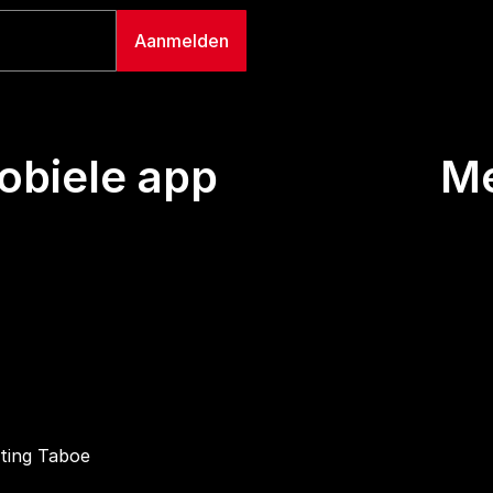
biele app
M
Uitze
Team
Wie we
Buurt
Conta
hting Taboe