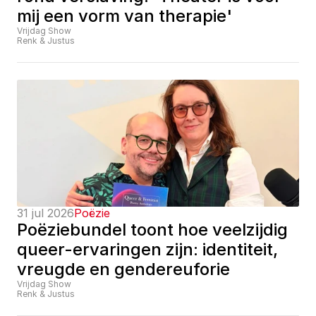
mij een vorm van therapie'
Vrijdag Show
Renk & Justus
31 jul 2026
Poëzie
Poëziebundel toont hoe veelzijdig 
queer-ervaringen zijn: identiteit, 
vreugde en gendereuforie
Vrijdag Show
Renk & Justus