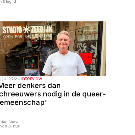
m & Ingrid
 jul 2026
Interview
Meer denkers dan 
chreeuwers nodig in de queer-
emeenschap'
ijdag Show
nk & Justus