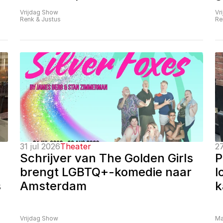
Vrijdag Show
Vr
Renk & Justus
Re
31 jul 2026
Theater
27
Schrijver van The Golden Girls 
P
brengt LGBTQ+-komedie naar 
l
 
Amsterdam
k
Vrijdag Show
Ma