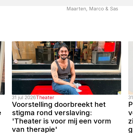
Maarten, Marco & Sas
31 jul 2026
Theater
31
Voorstelling doorbreekt het 
P
 
stigma rond verslaving: 
v
'Theater is voor mij een vorm 
z
van therapie'
g