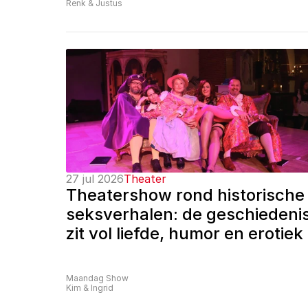
Renk & Justus
27 jul 2026
Theater
Theatershow rond historische 
seksverhalen: de geschiedenis
zit vol liefde, humor en erotiek
Maandag Show
Kim & Ingrid