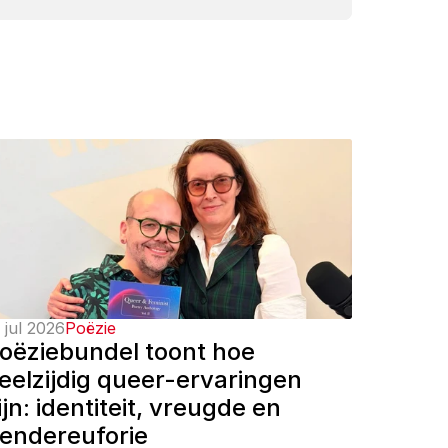
 jul 2026
Poëzie
oëziebundel toont hoe 
eelzijdig queer-ervaringen 
ijn: identiteit, vreugde en 
endereuforie