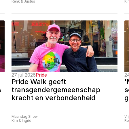
Renk & Justus
Ki
27 jul 2026
Pride
24
Pride Walk geeft 
'
 
transgendergemeenschap 
s
kracht en verbondenheid
g
Maandag Show
Vr
Kim & Ingrid
Re