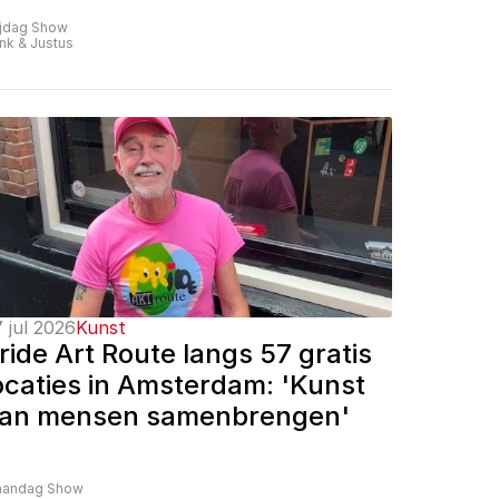
ijdag Show
nk & Justus
 jul 2026
Kunst
ride Art Route langs 57 gratis 
ocaties in Amsterdam: 'Kunst 
an mensen samenbrengen'
andag Show