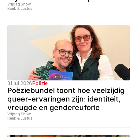
Vrijdag Show
Renk & Justus
31 jul 2026
Poëzie
Poëziebundel toont hoe veelzijdig 
queer-ervaringen zijn: identiteit, 
vreugde en gendereuforie
Vrijdag Show
Renk & Justus