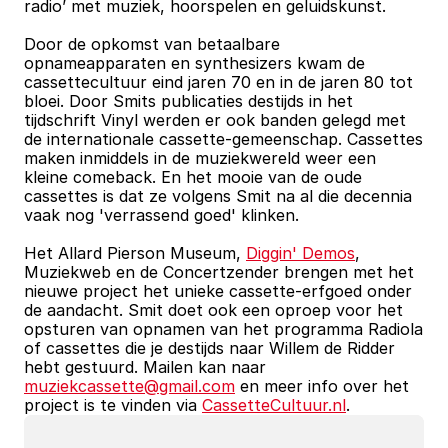
radio’ met muziek, hoorspelen en geluidskunst.
Door de opkomst van betaalbare 
opnameapparaten en synthesizers kwam de 
cassettecultuur eind jaren 70 en in de jaren 80 tot 
bloei. Door Smits publicaties destijds in het 
tijdschrift Vinyl werden er ook banden gelegd met 
de internationale cassette-gemeenschap. Cassettes 
maken inmiddels in de muziekwereld weer een 
kleine comeback. En het mooie van de oude 
cassettes is dat ze volgens Smit na al die decennia 
vaak nog 'verrassend goed' klinken.
Het Allard Pierson Museum, 
Diggin' Demos
, 
Muziekweb en de Concertzender brengen met het 
nieuwe project het unieke cassette-erfgoed onder 
de aandacht. Smit doet ook een oproep voor het 
opsturen van opnamen van het programma Radiola 
of cassettes die je destijds naar Willem de Ridder 
hebt gestuurd. Mailen kan naar 
muziekcassette@gmail.com
 en meer info over het 
project is te vinden via 
CassetteCultuur.nl
. 