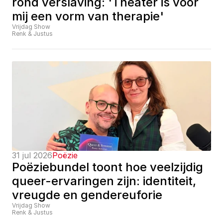
rond verslaving: 'Theater is voor 
mij een vorm van therapie'
Vrijdag Show
Renk & Justus
31 jul 2026
Poëzie
Poëziebundel toont hoe veelzijdig 
queer-ervaringen zijn: identiteit, 
vreugde en gendereuforie
Vrijdag Show
Renk & Justus