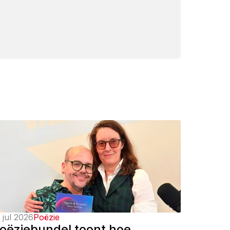
 jul 2026
Poëzie
oëziebundel toont hoe 