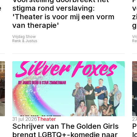
 
stigma rond verslaving: 
v
'Theater is voor mij een vorm 
z
van therapie'
g
Vrijdag Show
Vr
Renk & Justus
Re
31 jul 2026
Theater
27
Schrijver van The Golden Girls 
P
brengt LGBTQ+-komedie naar 
l