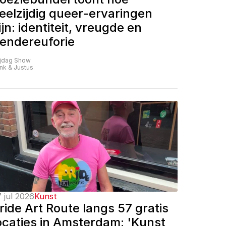
eelzijdig queer-ervaringen 
ijn: identiteit, vreugde en 
endereuforie
ijdag Show
nk & Justus
 jul 2026
Kunst
ride Art Route langs 57 gratis 
ocaties in Amsterdam: 'Kunst 