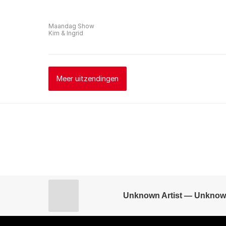
Maandag Show
Kim & Ingrid
Meer uitzendingen
Unknown Artist — Unknow