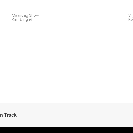
Maandag Show
Vr
Kim & Ingrid
Re
n Track