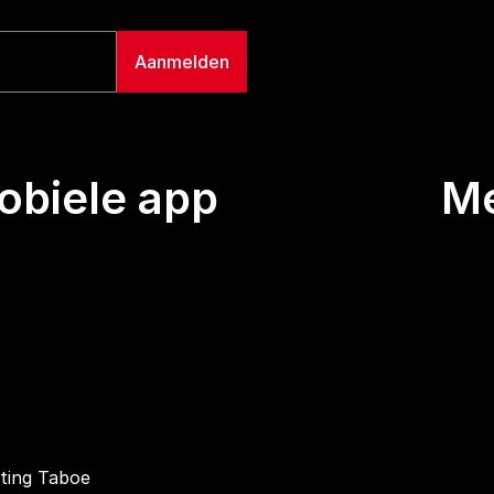
biele app
M
Uitze
Team
Wie we
Buurt
Conta
hting Taboe