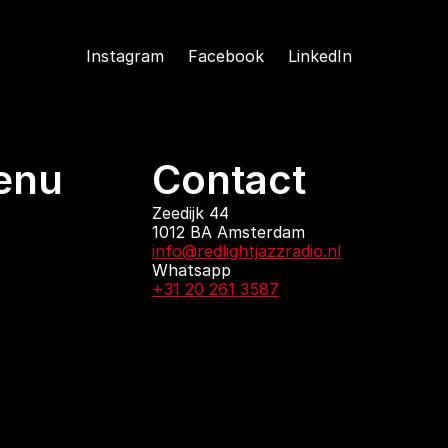
Instagram
Facebook
LinkedIn
enu
Contact
ndingen
Zeedijk 44
1012 BA Amsterdam
 zijn
info@redlightjazzradio.nl
agenda
Whatsapp
ct
+31 20 261 3587
KvK inschrijving
Redactiestatuut