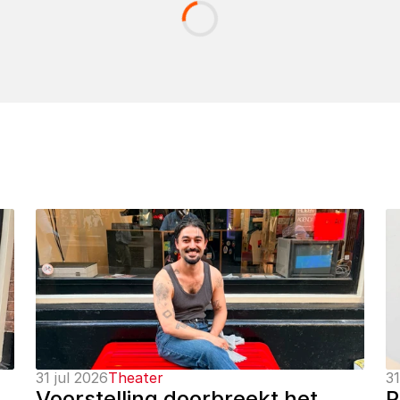
31 jul 2026
Theater
31
Voorstelling doorbreekt het 
P