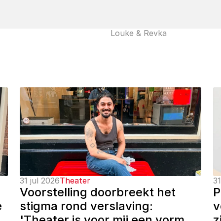
Louke & Revka
31 jul 2026
Theater
31
Voorstelling doorbreekt het 
P
 
stigma rond verslaving: 
v
'Theater is voor mij een vorm 
z