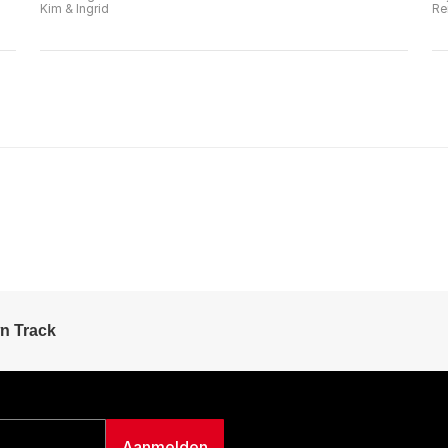
Kim & Ingrid
Re
n Track