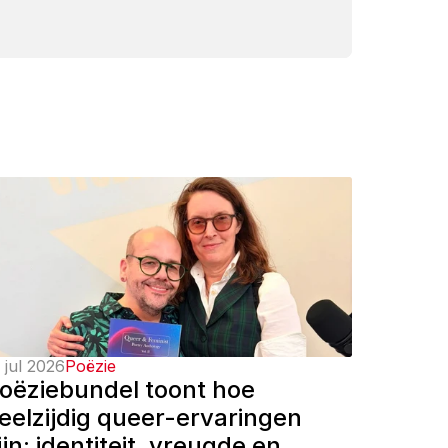
 jul 2026
Poëzie
oëziebundel toont hoe 
eelzijdig queer-ervaringen 
ijn: identiteit, vreugde en 