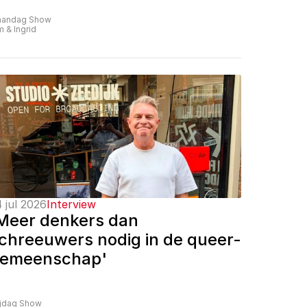
andag Show
m & Ingrid
 jul 2026
Interview
Meer denkers dan 
chreeuwers nodig in de queer-
emeenschap'
ijdag Show