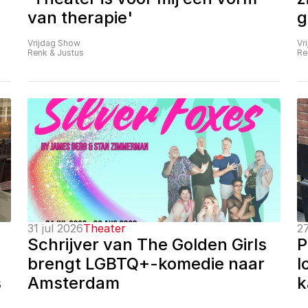
van therapie'
g
Vrijdag Show
Vr
Renk & Justus
Re
31 jul 2026
Theater
27
Schrijver van The Golden Girls 
P
brengt LGBTQ+-komedie naar 
l
 
Amsterdam
k