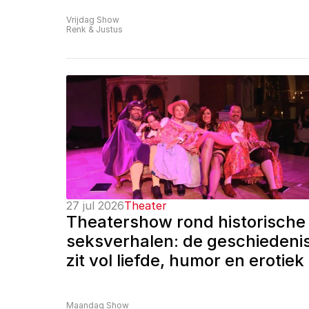
Vrijdag Show
Renk & Justus
27 jul 2026
Theater
Theatershow rond historische 
seksverhalen: de geschiedenis
zit vol liefde, humor en erotiek
Maandag Show