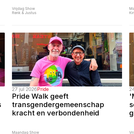
Vrijdag Show
Ma
Renk & Justus
Ki
27 jul 2026
Pride
24
Pride Walk geeft 
'
 
transgendergemeenschap 
s
kracht en verbondenheid
g
Maandag Show
Vr