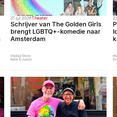
31 jul 2026
Theater
27
Schrijver van The Golden Girls 
P
brengt LGBTQ+-komedie naar 
l
 
Amsterdam
k
Vrijdag Show
Ma
Renk & Justus
Ki