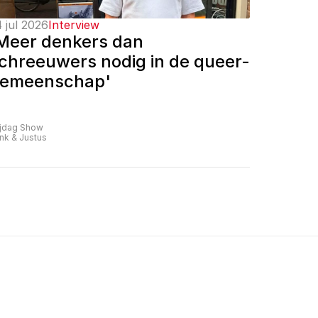
 jul 2026
Interview
Meer denkers dan 
chreeuwers nodig in de queer-
emeenschap'
ijdag Show
nk & Justus