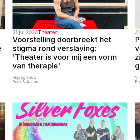
31 jul 2026
Theater
31
Voorstelling doorbreekt het 
P
 
stigma rond verslaving: 
v
'Theater is voor mij een vorm 
z
van therapie'
g
Vrijdag Show
Vr
Renk & Justus
Re