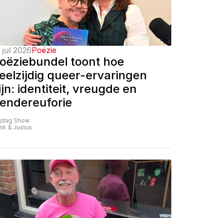
 jul 2026
Poëzie
oëziebundel toont hoe 
eelzijdig queer-ervaringen 
ijn: identiteit, vreugde en 
endereuforie
ijdag Show
nk & Justus