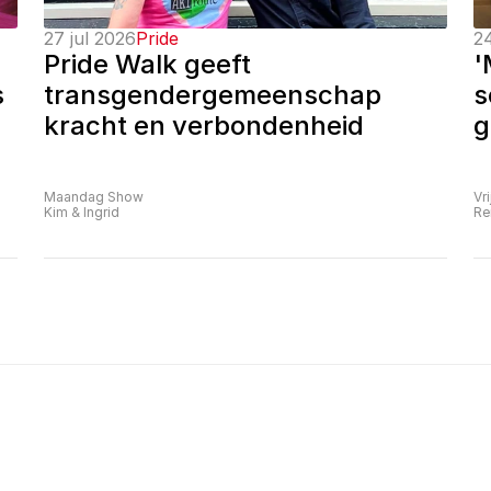
27 jul 2026
Pride
24
Pride Walk geeft 
'
 
transgendergemeenschap 
s
kracht en verbondenheid
g
Maandag Show
Vr
Kim & Ingrid
Re