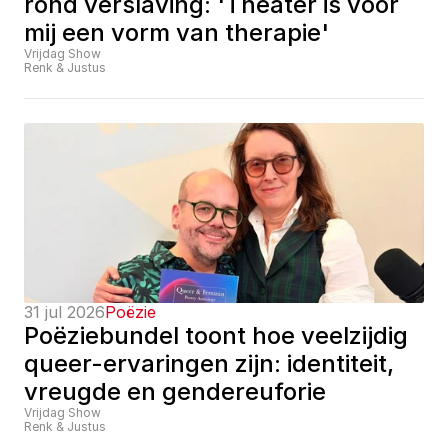
rond verslaving: 'Theater is voor 
mij een vorm van therapie'
Vrijdag Show
Renk & Justus
31 jul 2026
Poëzie
Poëziebundel toont hoe veelzijdig 
queer-ervaringen zijn: identiteit, 
vreugde en gendereuforie
Vrijdag Show
Renk & Justus