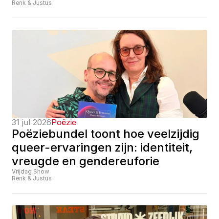
Renk & Justus
31 jul 2026
Poëzie
Poëziebundel toont hoe veelzijdig 
queer-ervaringen zijn: identiteit, 
vreugde en gendereuforie
Vrijdag Show
Renk & Justus