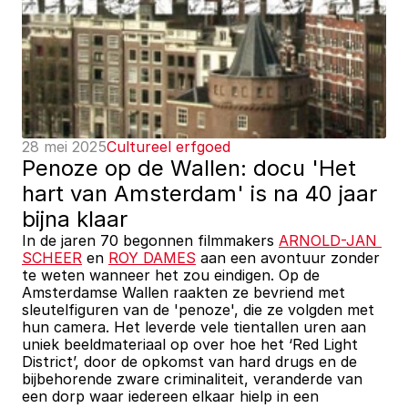
28 mei 2025
Cultureel erfgoed
Penoze op de Wallen: docu 'Het 
hart van Amsterdam' is na 40 jaar 
bijna klaar
In de jaren 70 begonnen filmmakers 
ARNOLD-JAN 
SCHEER
 en 
ROY DAMES
 aan een avontuur zonder 
te weten wanneer het zou eindigen. Op de 
Amsterdamse Wallen raakten ze bevriend met 
sleutelfiguren van de 'penoze', die ze volgden met 
hun camera. Het leverde vele tientallen uren aan 
uniek beeldmateriaal op over hoe het ‘Red Light 
District’, door de opkomst van hard drugs en de 
bijbehorende zware criminaliteit, veranderde van 
een dorp waar iedereen elkaar hielp in een 