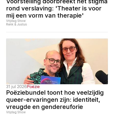
Voorstelling doorbreekt het stigma 
rond verslaving: 'Theater is voor 
mij een vorm van therapie'
Vrijdag Show
Renk & Justus
31 jul 2026
Poëzie
Poëziebundel toont hoe veelzijdig 
queer-ervaringen zijn: identiteit, 
vreugde en gendereuforie
Vrijdag Show