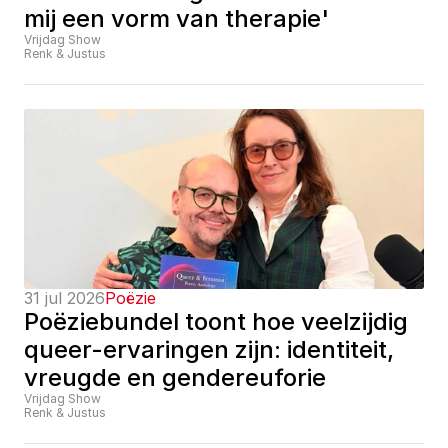
mij een vorm van therapie'
Vrijdag Show
Renk & Justus
31 jul 2026
Poëzie
Poëziebundel toont hoe veelzijdig 
queer-ervaringen zijn: identiteit, 
vreugde en gendereuforie
Vrijdag Show
Renk & Justus