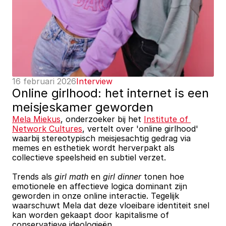
16 februari 2026
Interview
Online girlhood: het internet is een 
meisjeskamer geworden
Mela Miekus
, onderzoeker bij het 
Institute of 
Network Cultures
, vertelt over 'online girlhood' 
waarbij stereotypisch meisjesachtig gedrag via 
memes en esthetiek wordt herverpakt als 
collectieve speelsheid en subtiel verzet. 
Trends als 
girl math
 en 
girl dinner
 tonen hoe 
emotionele en affectieve logica dominant zijn 
geworden in onze online interactie. Tegelijk 
waarschuwt Mela dat deze vloeibare identiteit snel 
kan worden gekaapt door kapitalisme of 
conservatieve ideologieën. 