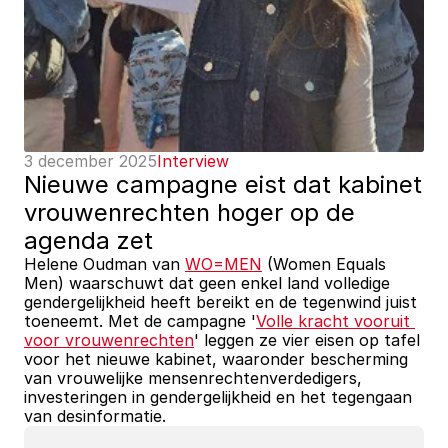
3 december 2025
Interview
Nieuwe campagne eist dat kabinet 
vrouwenrechten hoger op de 
agenda zet
Helene Oudman van 
WO=MEN
 (Women Equals 
Men) waarschuwt dat geen enkel land volledige 
gendergelijkheid heeft bereikt en de tegenwind juist 
toeneemt. Met de campagne '
Volle kracht vooruit 
voor vrouwenrechten
' leggen ze vier eisen op tafel 
voor het nieuwe kabinet, waaronder bescherming 
van vrouwelijke mensenrechtenverdedigers, 
investeringen in gendergelijkheid en het tegengaan 
van desinformatie.