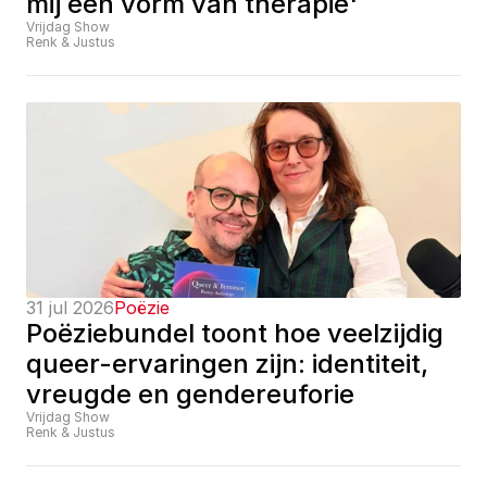
mij een vorm van therapie'
Vrijdag Show
Renk & Justus
31 jul 2026
Poëzie
Poëziebundel toont hoe veelzijdig 
queer-ervaringen zijn: identiteit, 
vreugde en gendereuforie
Vrijdag Show
Renk & Justus