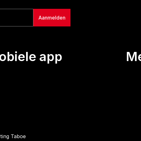
biele app
M
Uitze
Team
Wie we
Buurt
Conta
hting Taboe