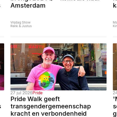
 
Amsterdam
k
Vrijdag Show
Ma
Renk & Justus
Ki
27 jul 2026
Pride
24
Pride Walk geeft 
'
 
transgendergemeenschap 
s
kracht en verbondenheid
g