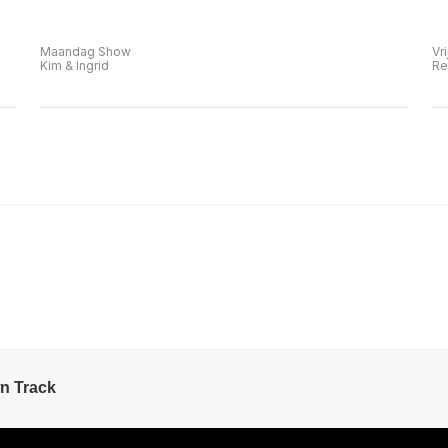
Maandag Show
Vr
Kim & Ingrid
Re
n Track