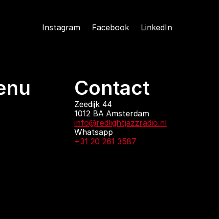
Instagram
Facebook
LinkedIn
enu
Contact
ndingen
Zeedijk 44
1012 BA Amsterdam
 zijn
info@redlightjazzradio.nl
agenda
Whatsapp
ct
+31 20 261 3587
KvK inschrijving
Redactiestatuut