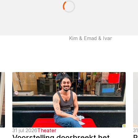
Kim & Emad & Ivar
31 jul 2026
Theater
31
Voorstelling doorbreekt het 
P