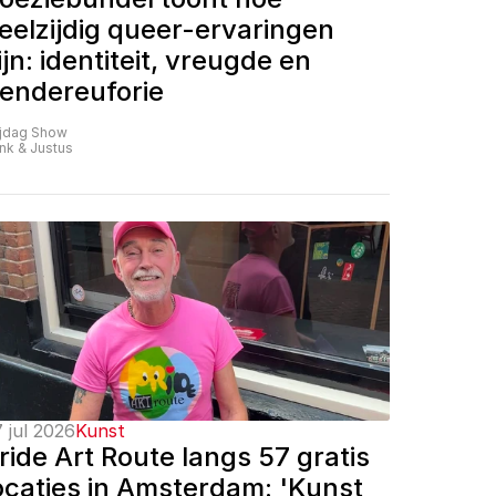
eelzijdig queer-ervaringen 
ijn: identiteit, vreugde en 
endereuforie
ijdag Show
nk & Justus
 jul 2026
Kunst
ride Art Route langs 57 gratis 
ocaties in Amsterdam: 'Kunst 