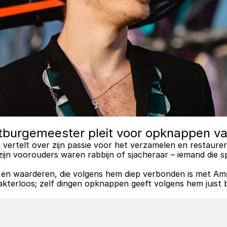
tburgemeester pleit voor opknappen va
h
 vertelt over zijn passie voor het verzamelen en restaure
s: zijn voorouders waren rabbijn of sjacheraar – iemand die
 en waarderen, die volgens hem diep verbonden is met Amst
terloos; zelf dingen opknappen geeft volgens hem juist b