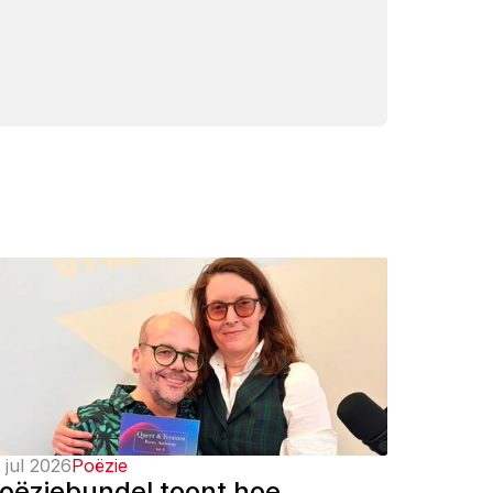
 jul 2026
Poëzie
oëziebundel toont hoe 