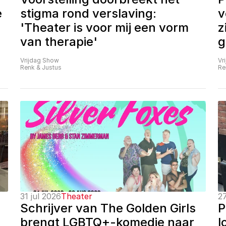
 
stigma rond verslaving: 
v
'Theater is voor mij een vorm 
z
van therapie'
g
Vrijdag Show
Vr
Renk & Justus
Re
31 jul 2026
Theater
27
Schrijver van The Golden Girls 
P
brengt LGBTQ+-komedie naar 
l