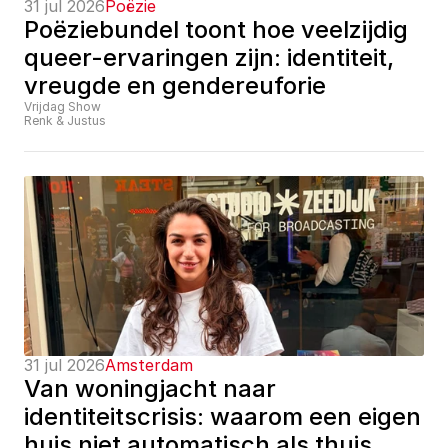
31 jul 2026
Poëzie
Poëziebundel toont hoe veelzijdig 
queer-ervaringen zijn: identiteit, 
vreugde en gendereuforie
Vrijdag Show
Renk & Justus
31 jul 2026
Amsterdam
Van woningjacht naar 
identiteitscrisis: waarom een eigen 
huis niet automatisch als thuis 