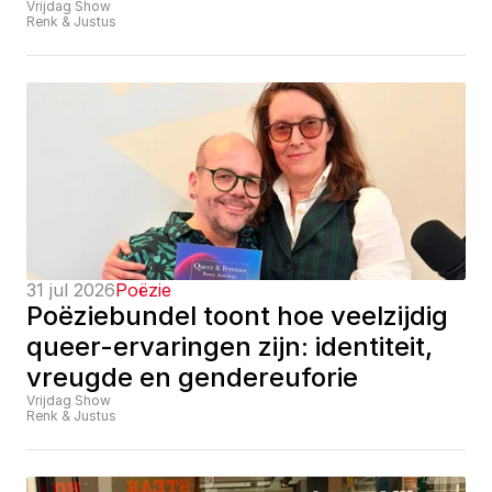
Vrijdag Show
Renk & Justus
31 jul 2026
Poëzie
Poëziebundel toont hoe veelzijdig 
queer-ervaringen zijn: identiteit, 
vreugde en gendereuforie
Vrijdag Show
Renk & Justus